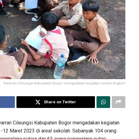
Kwarran Cileungsi Kabupaten Bogor mengadakan kegiatan lomba tingkat I
Share on Twitter
rran Cileungsi Kabupaten Bogor mengadakan kegiatan
-12 Maret 2023 di areal sekolah. Sebanyak 104 orang
 penggalang putera dan 63 orang penggalang puteri.