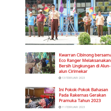
Kwarran Cibinong bersam
Eco Ranger Melaksanakan
Bersih Lingkungan di Alun-
alun Cirimekar
13 FEBRUARI 2023
Ini Pokok-Pokok Bahasan
Pada Rakernas Gerakan
Pramuka Tahun 2023
11 FEBRUARI 2023