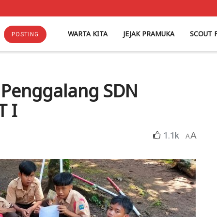
WARTA KITA
JEJAK PRAMUKA
SCOUT 
POSTING
 Penggalang SDN
T I
1.1k
A
A