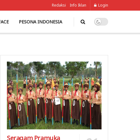
Redaksi
Info Iklan
Login
FACE
PESONA INDONESIA
Seragam Pramuka