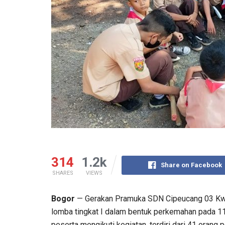
314
1.2k
Share on Facebook
SHARES
VIEWS
Bogor
— Gerakan Pramuka SDN Cipeucang 03 Kwa
lomba tingkat I dalam bentuk perkemahan pada 11
peserta mengikuti kegiatan, terdiri dari 41 orang