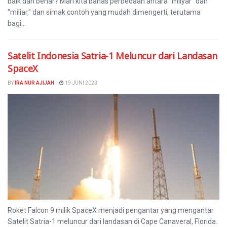
baik dan benar? Mari kita bahas perbedaan antara "milyar" dan
"miliar," dan simak contoh yang mudah dimengerti, terutama
bagi...
Satelit Indonesia Satria-1 Meluncur dari Landasan
SpaceX
BY
IRA NUR AJIJAH
19 JUNI 2023
Roket Falcon 9 milik SpaceX menjadi pengantar yang mengantar
Satelit Satria-1 meluncur dari landasan di Cape Canaveral, Florida.