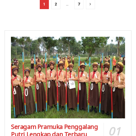
1
2
…
7
Seragam Pramuka Penggalang
Putri Lengkap dan Terbaru