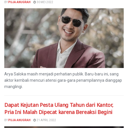
BY
PUJA ANUGRAH
30 MEI 2022
Arya Saloka masih menjadi perhatian publik. Baru-baru ini, sang
aktor kembali mencuri atensi gara-gara penampilannya dianggap
manglingi.
Dapat Kejutan Pesta Ulang Tahun dari Kantor,
Pria Ini Malah Dipecat karena Bereaksi Begini
BY
PUJA ANUGRAH
21 APRIL 2022