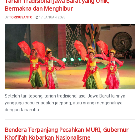
Tarian Tradisional Jawa Barat yang Unik,
Bermakna dan Menghibur
BY
TORISUSANTO
17 JANUARI 2023
Setelah tari topeng, tarian tradisional asal Jawa Barat lainnya
yang juga populer adalah jaepong, atau orang mengenalnya
dengan tarian ibu.
Bendera Terpanjang Pecahkan MURI, Gubernur
Khofifah Kobarkan Nasionalisme