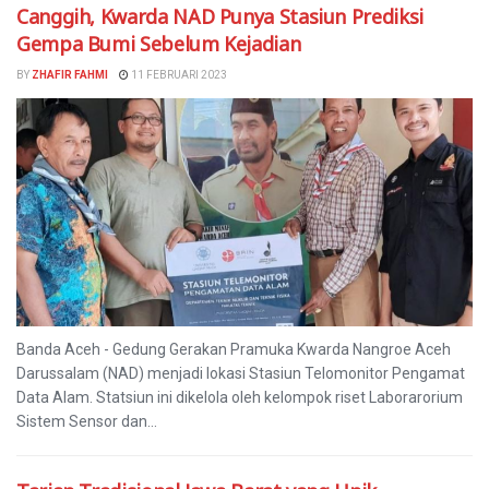
Canggih, Kwarda NAD Punya Stasiun Prediksi
Gempa Bumi Sebelum Kejadian
BY
ZHAFIR FAHMI
11 FEBRUARI 2023
Banda Aceh - Gedung Gerakan Pramuka Kwarda Nangroe Aceh
Darussalam (NAD) menjadi lokasi Stasiun Telomonitor Pengamat
Data Alam. Statsiun ini dikelola oleh kelompok riset Laborarorium
Sistem Sensor dan...