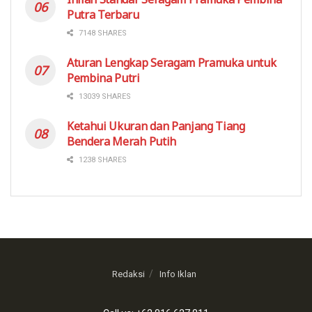
Putra Terbaru
7148 SHARES
Aturan Lengkap Seragam Pramuka untuk
Pembina Putri
13039 SHARES
Ketahui Ukuran dan Panjang Tiang
Bendera Merah Putih
1238 SHARES
Redaksi
Info Iklan