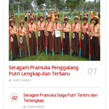
Seragam Pramuka Penggalang
Putri Lengkap dan Terbaru
20431 SHARES
Seragam Pramuka Siaga Putri Terkini dan
Terlengkap
6798 SHARES