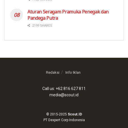
Aturan Seragam Pramuka Penegak dan
Pandega Putra
2199 SHARES
Redaksi
Info Iklan
Call us: +62 816 627 811
media@scout.id
© 2015-2025
Scout.ID
PT Dexpert Corp Indonesia