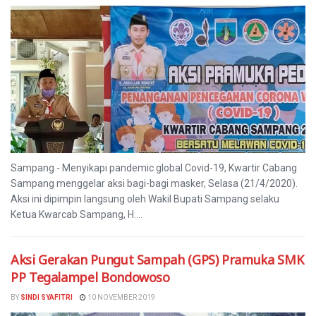
Sampang - Menyikapi pandemic global Covid-19, Kwartir Cabang
Sampang menggelar aksi bagi-bagi masker, Selasa (21/4/2020).
Aksi ini dipimpin langsung oleh Wakil Bupati Sampang selaku
Ketua Kwarcab Sampang, H....
Aksi Gerakan Pungut Sampah (GPS) Pramuka SMK
PP Tegalampel Bondowoso
BY
SINDI SYAFITRI
10 NOVEMBER 2019