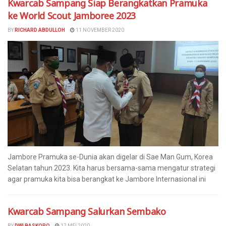
Kwarcab Sampang Siap Berangkatkan Pramuka
ke World Scout Jamboree 2023
BY
RICHARD ABDULLOH
11 NOVEMBER 2020
Jambore Pramuka se-Dunia akan digelar di Sae Man Gum, Korea
Selatan tahun 2023. Kita harus bersama-sama mengatur strategi
agar pramuka kita bisa berangkat ke Jambore Internasional ini
Kwarcab Sampang Salurkan Sembako
BY
DWI BASKORO
17 MEI 2020