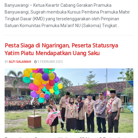
Banyuwangi – Ketua Kwartir Cabang Gerakan Pramuka
Banyuwangi, Sugirah membuka Kursus Pembina Pramuka Mahir
Tingkat Dasar (KMD) yang terselenggarakan oleh Pimpinan
Satuan Komunitas Pramuka Ma’arif NU (Sakoma) Tingkat...
Pesta Siaga di Ngaringan, Peserta Statusnya
Yatim Piatu Mendapatkan Uang Saku
BY
ALFI SALAMAH
5 FEBRUARI 2023