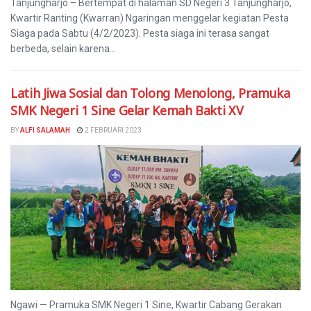
Tanjungharjo – Bertempat di halaman SD Negeri 3 Tanjungharjo,
Kwartir Ranting (Kwarran) Ngaringan menggelar kegiatan Pesta
Siaga pada Sabtu (4/2/2023). Pesta siaga ini terasa sangat
berbeda, selain karena...
Latih Jiwa Sosial dan Tolong Menolong, Pramuka
SMK Negeri 1 Sine Gelar Kemah Bakti XV
BY
ALFI SALAMAH
2 FEBRUARI 2023
Ngawi — Pramuka SMK Negeri 1 Sine, Kwartir Cabang Gerakan