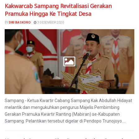
Kakwarcab Sampang Revitalisasi Gerakan
Pramuka Hingga Ke Tingkat Desa
BY
DWI BASKORO
3 DESEMBER 2020
Sampang - Ketua Kwartir Cabang Sampang Kak Abdullah Hidayat
melantik dan mengukuhkan pengurus Majelis Pembimbing
Gerakan Pramuka Kwartir Ranting (Mabiran) se-Kabupaten
Sampang. Pelantikan tersebut digelar di Pendopo Trunojoyo....