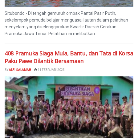
Situbondo - Di tengah gemuruh ombak Pantai Pasir Putih,
sekelompok pemuda belajar menguasai lautan dalam pelatihan
menyelam yang diselenggarakan Kwartir Daerah Gerakan
Pramuka Jawa Timur. Pelatihan ini melibatkan...
408 Pramuka Siaga Mula, Bantu, dan Tata di Korsa
Paku Pawe Dilantik Bersamaan
BY
ALFI SALAMAH
11 FEBRUARI 2023