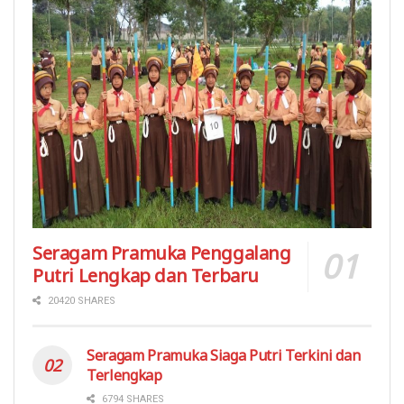
Seragam Pramuka Penggalang
Putri Lengkap dan Terbaru
20420 SHARES
Seragam Pramuka Siaga Putri Terkini dan
Terlengkap
6794 SHARES