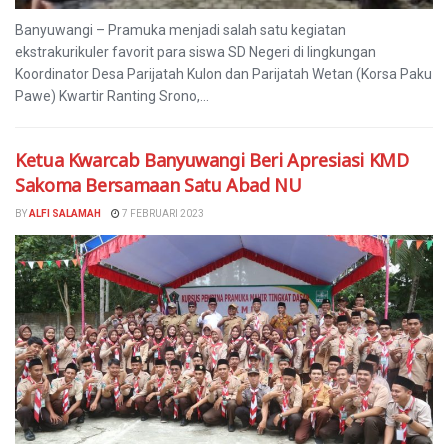
Banyuwangi – Pramuka menjadi salah satu kegiatan
ekstrakurikuler favorit para siswa SD Negeri di lingkungan
Koordinator Desa Parijatah Kulon dan Parijatah Wetan (Korsa Paku
Pawe) Kwartir Ranting Srono,...
Ketua Kwarcab Banyuwangi Beri Apresiasi KMD
Sakoma Bersamaan Satu Abad NU
BY
ALFI SALAMAH
7 FEBRUARI 2023