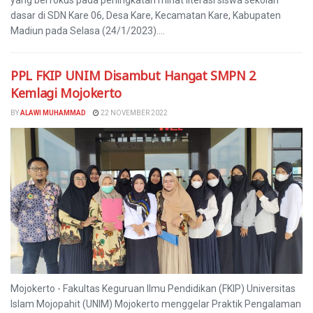
yang berfokus pada peningkatan minat literasi siswa sekolah
dasar di SDN Kare 06, Desa Kare, Kecamatan Kare, Kabupaten
Madiun pada Selasa (24/1/2023)....
PPL FKIP UNIM Disambut Hangat SMPN 2
Kemlagi Mojokerto
BY
ALAWI MUHAMMAD
22 NOVEMBER 2022
Mojokerto - Fakultas Keguruan Ilmu Pendidikan (FKIP) Universitas
Islam Mojopahit (UNIM) Mojokerto menggelar Praktik Pengalaman