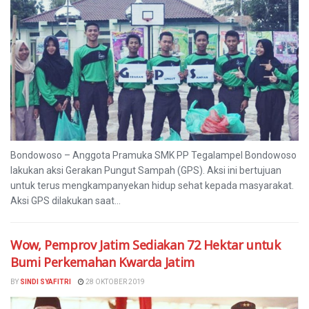
Bondowoso – Anggota Pramuka SMK PP Tegalampel Bondowoso
lakukan aksi Gerakan Pungut Sampah (GPS). Aksi ini bertujuan
untuk terus mengkampanyekan hidup sehat kepada masyarakat.
Aksi GPS dilakukan saat...
Wow, Pemprov Jatim Sediakan 72 Hektar untuk
Bumi Perkemahan Kwarda Jatim
BY
SINDI SYAFITRI
28 OKTOBER 2019