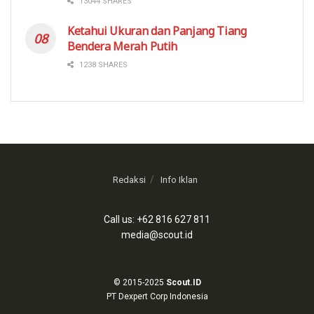
13044 SHARES
Ketahui Ukuran dan Panjang Tiang
Bendera Merah Putih
1238 SHARES
Redaksi
Info Iklan
Call us: +62 816 627 811
media@scout.id
© 2015-2025
Scout.ID
PT Dexpert Corp Indonesia