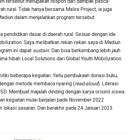
am tersebut merupakan respon dari dampak pasca-
 rural. Tidak hanya bersama Malira Project, ia juga
diun dalam menjalankan program tersebut.
a pendidikan dasar di daerah rural. Sesuai dengan ide
bilization. Saya melibatkan rekan-rekan saya di Madiun
gram ini dapat
sustain
. Dan bisa berkembang lebih jauh
ima hibah Local Solutions dari Global Youth Mobilization.
iliki beberapa kegiatan. Yaitu pembukaan donasi buku,
dengan metode membaca nyaring (
read-aloud
). Literasi
SD. Membuat majalah dinding dengan karya orisinil siswa
ian kegiatan mulai berjalan pada November 2022
lokasi sasaran. Dan berakhir pada 24 Januari 2023.