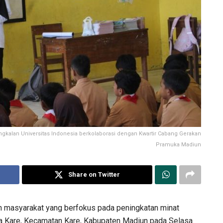
gkalan Universitas Indonesia berkolaborasi dengan Kwartir Cabang Gerakan
Pramuka Madiun
Share on Twitter
masyarakat yang berfokus pada peningkatan minat
sa Kare, Kecamatan Kare, Kabupaten Madiun pada Selasa