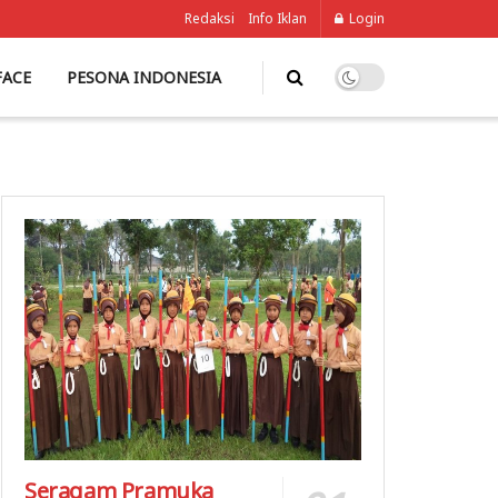
Redaksi
Info Iklan
Login
FACE
PESONA INDONESIA
Seragam Pramuka