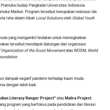
n Pramuka Gudep Pangkalan Universitas Indonesia
amuka Madiun. Program tersebut merupakan realisasi ide
bila Isha dalam hibah
Local Solutions
oleh
Global Youth
muda yang mengambil tindakan untuk meningkatkan
akan tersebut mendapat dukungan dari organisasi
 Organization of the Scout Movement
atau WOSM,
World
Foundation
.
tasi dampak negatif pandemi terhadap kaum muda.
a dengan lebih baik.
diun Literacy Ranger Project”
atau
Malira Project
.
g program yang berfokus pada pendidikan dan literasi