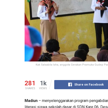
Kak Salsabila Isha, anggota Gerakan Pramuka Gudep Pan
281
1k
Share on Facebook
SHARES
VIEWS
Madiun
– menyelenggarakan program pengabdian 
literasi siswa sekolah dasar di SDN Kare 06, De