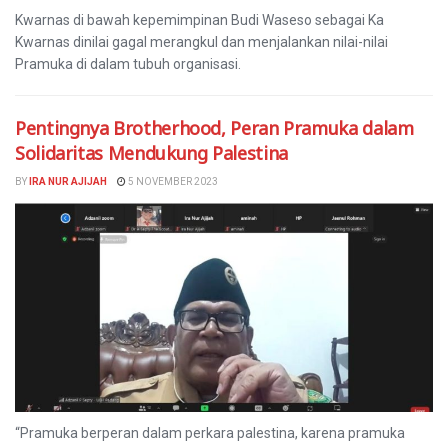
Kwarnas di bawah kepemimpinan Budi Waseso sebagai Ka
Kwarnas dinilai gagal merangkul dan menjalankan nilai-nilai
Pramuka di dalam tubuh organisasi.
Pentingnya Brotherhood, Peran Pramuka dalam
Solidaritas Mendukung Palestina
BY
IRA NUR AJIJAH
5 NOVEMBER 2023
“Pramuka berperan dalam perkara palestina, karena pramuka