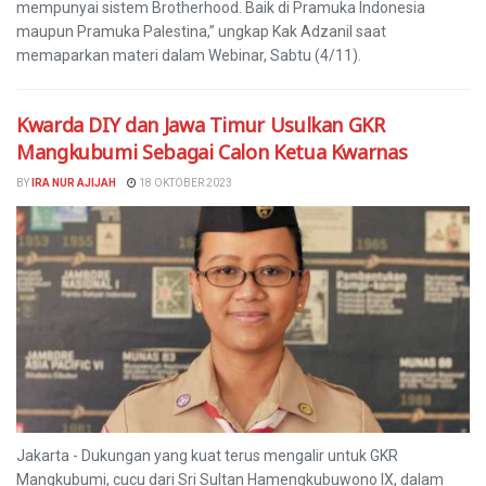
mempunyai sistem Brotherhood. Baik di Pramuka Indonesia
maupun Pramuka Palestina,” ungkap Kak Adzanil saat
memaparkan materi dalam Webinar, Sabtu (4/11).
Kwarda DIY dan Jawa Timur Usulkan GKR
Mangkubumi Sebagai Calon Ketua Kwarnas
BY
IRA NUR AJIJAH
18 OKTOBER 2023
Jakarta - Dukungan yang kuat terus mengalir untuk GKR
Mangkubumi, cucu dari Sri Sultan Hamengkubuwono IX, dalam