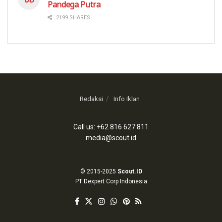
Pandega Putra
2199 SHARES
Redaksi
Info Iklan
Call us: +62 816 627 811
media@scout.id
© 2015-2025
Scout.ID
PT Dexpert Corp Indonesia