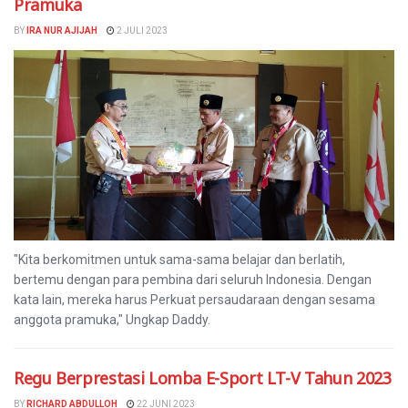
Pramuka
BY
IRA NUR AJIJAH
2 JULI 2023
"Kita berkomitmen untuk sama-sama belajar dan berlatih,
bertemu dengan para pembina dari seluruh Indonesia. Dengan
kata lain, mereka harus Perkuat persaudaraan dengan sesama
anggota pramuka," Ungkap Daddy.
Regu Berprestasi Lomba E-Sport LT-V Tahun 2023
BY
RICHARD ABDULLOH
22 JUNI 2023