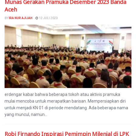
Munas Gerakan Pramuka Desember 2023 Banda
Aceh
BY
IRA NUR AJIJAH
12 JULI 2023
erdengar kabar bahwa beberapa tokoh atau aktivis pramuka
mulai mencoba untuk merapatkan barisan. Mempersiapkan diri
untuk menjadi KN 01 di periode mendatang. Ada beberapa nama
yang muncul, namun...
Robi Firnando Inspirasi Pemimpin Milenial di LPK