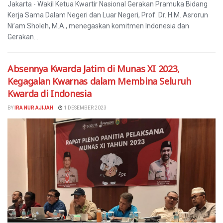
Jakarta - Wakil Ketua Kwartir Nasional Gerakan Pramuka Bidang
Kerja Sama Dalam Negeri dan Luar Negeri, Prof. Dr. H.M. Asrorun
Ni’am Sholeh, M.A., menegaskan komitmen Indonesia dan
Gerakan...
Absennya Kwarda Jatim di Munas XI 2023,
Kegagalan Kwarnas dalam Membina Seluruh
Kwarda di Indonesia
BY
IRA NUR AJIJAH
1 DESEMBER 2023