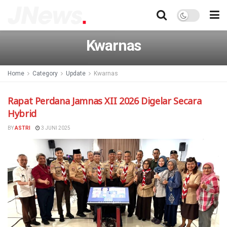
Kwarnas
Home
Category
Update
Kwarnas
Rapat Perdana Jamnas XII 2026 Digelar Secara
Hybrid
BY
ASTRI
3 JUNI 2025