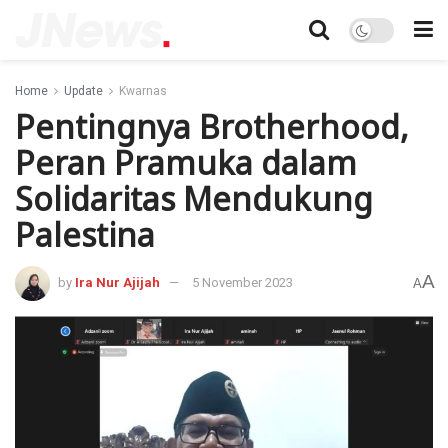
Home
Update
Kwarnas
Pentingnya Brotherhood,
Peran Pramuka dalam
Solidaritas Mendukung
Palestina
A
by
Ira Nur Ajijah
5 November 2023
A