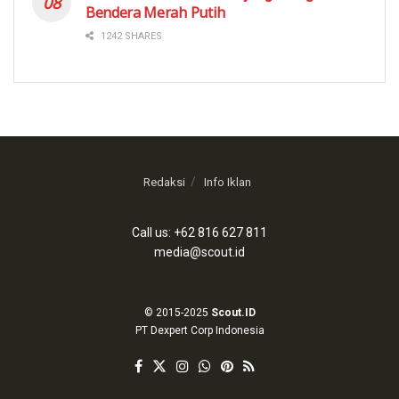
Bendera Merah Putih
1242 SHARES
Redaksi
Info Iklan
Call us: +62 816 627 811
media@scout.id
© 2015-2025
Scout.ID
PT Dexpert Corp Indonesia