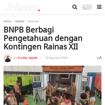
Home
Update
Kwarnas
BNPB Berbagi
Pengetahuan dengan
Kontingen Rainas XII
A
by
Ira Nur Ajijah
15 Agustus 2023
A