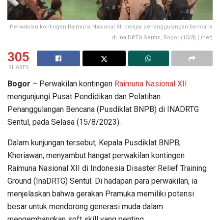
Perwakilan kontingen Raimuna Nasional XII belajar penanggulangan bencana
di Ina DRTG Sentul, Bogor (15/8) (.inet)
305
SHARES
Bogor
– Perwakilan kontingen
Raimuna Nasional XII
mengunjungi Pusat Pendidikan dan Pelatihan
Penanggulangan Bencana (Pusdiklat BNPB) di INADRTG
Sentul, pada Selasa (15/8/2023).
Dalam kunjungan tersebut, Kepala Pusdiklat BNPB,
Kheriawan, menyambut hangat perwakilan kontingen
Raimuna Nasional XII di Indonesia Disaster Relief Training
Ground (InaDRTG) Sentul. Di hadapan para perwakilan, ia
menjelaskan bahwa gerakan Pramuka memiliki potensi
besar untuk mendorong generasi muda dalam
mengembangkan soft skill yang penting.