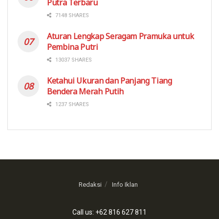
Putra Terbaru
7148 SHARES
Aturan Lengkap Seragam Pramuka untuk
Pembina Putri
13037 SHARES
Ketahui Ukuran dan Panjang Tiang
Bendera Merah Putih
1237 SHARES
Redaksi
Info Iklan
Call us: +62 816 627 811