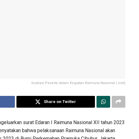
Ilustrasi Peserta dalam Kegiatan Raimuna Nasional (.inet)
Share on Twitter
geluarkan surat Edaran I Raimuna Nasional XII tahun 2023
enyatakan bahwa pelaksanaan Raimuna Nasional akan
s 2023 di Bumi Perkemahan Pramuka Cibubur, Jakarta