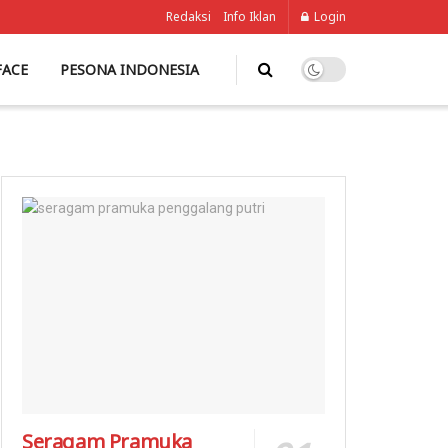
Redaksi
Info Iklan
Login
FACE
PESONA INDONESIA
Seragam Pramuka