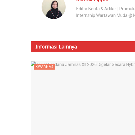
Editor Berita & Artikel | Pram
Internship Wartawan Muda @ Na
Informasi
Lainnya
KWARNAS