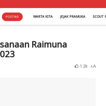
WARTA KITA
JEJAK PRAMUKA
SCOUT 
POSTING
ksanaan Raimuna
2023
1.2k
A
A