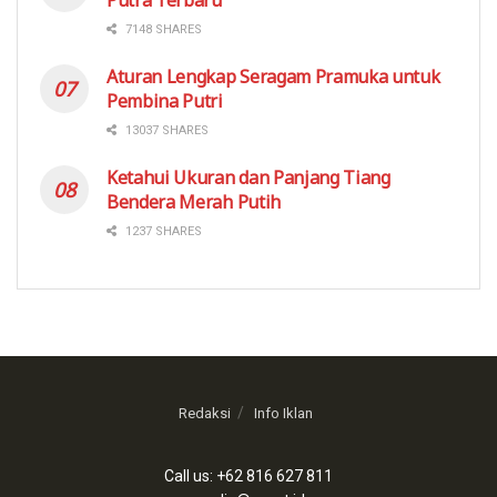
7148 SHARES
Aturan Lengkap Seragam Pramuka untuk
Pembina Putri
13037 SHARES
Ketahui Ukuran dan Panjang Tiang
Bendera Merah Putih
1237 SHARES
Redaksi
Info Iklan
Call us: +62 816 627 811