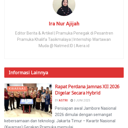
Ira Nur Ajijah
Editor Berita & Artikel | Pramuka Penegak di Pesantren
Pramuka Khalifa Tasikmalaya | Internship Wartawan
Muda @ Natmed.ID | Aiera.id
Informasi
Lainnya
Rapat Perdana Jamnas XII 2026
KWARNAS
Digelar Secara Hybrid
BY
ASTRI
3 JUNI 2025
Persiapan awal Jambore Nasional
2026 dimulai dengan semangat
kebersamaan dan teknologi. Jakarta Timur – Kwartir Nasional
(Kwarnas) Gerakan Pramuka memulai...