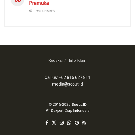
Pramuka
1984 SHARES
Redaksi
Info Iklan
Call us: +62 816 627 811
media@scout.id
© 2015-2025
Scout.ID
PT Dexpert Corp Indonesia