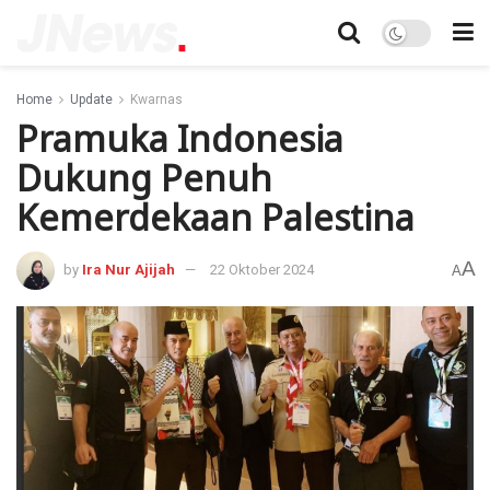
Home
Update
Kwarnas
Pramuka Indonesia
Dukung Penuh
Kemerdekaan Palestina
A
by
Ira Nur Ajijah
22 Oktober 2024
A