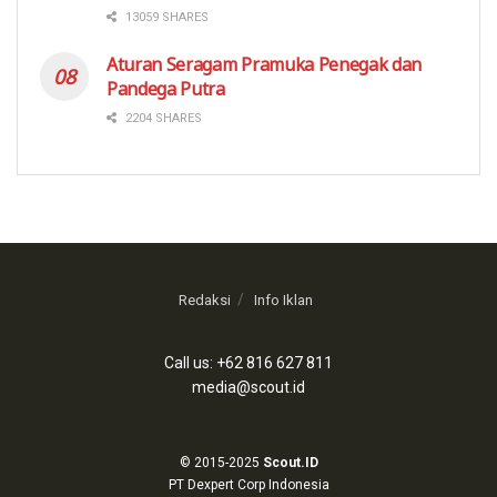
13059 SHARES
Aturan Seragam Pramuka Penegak dan
Pandega Putra
2204 SHARES
Redaksi
Info Iklan
Call us: +62 816 627 811
media@scout.id
© 2015-2025
Scout.ID
PT Dexpert Corp Indonesia