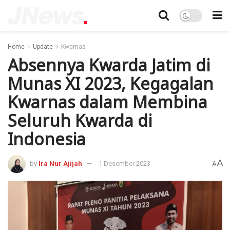
Home
Update
Kwarnas
Absennya Kwarda Jatim di
Munas XI 2023, Kegagalan
Kwarnas dalam Membina
Seluruh Kwarda di
Indonesia
A
by
Ira Nur Ajijah
1 Desember 2023
A