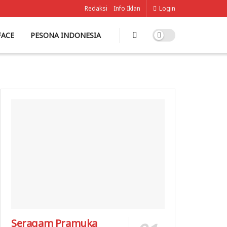
Redaksi
Info Iklan
Login
FACE
PESONA INDONESIA
Seragam Pramuka