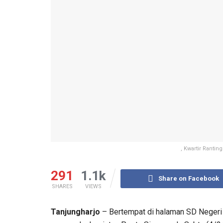
, Kwartir Ranti
291
1.1k
Share on Facebook
SHARES
VIEWS
Tanjungharjo
– Bertempat di halaman SD Negeri 3