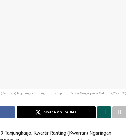
ng (Kwarran) Ngaringan menggelar kegiatan Pesta Siaga pada Sabtu (4/2/2023)
Share on Twitter
 Tanjungharjo, Kwartir Ranting (Kwarran) Ngaringan