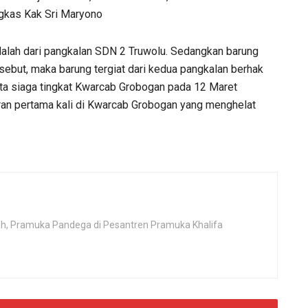
gkas Kak Sri Maryono
 adalah dari pangkalan SDN 2 Truwolu. Sedangkan barung
ersebut, maka barung tergiat dari kedua pangkalan berhak
ta siaga tingkat Kwarcab Grobogan pada 12 Maret
ran pertama kali di Kwarcab Grobogan yang menghelat
rah, Pramuka Pandega di Pesantren Pramuka Khalifa