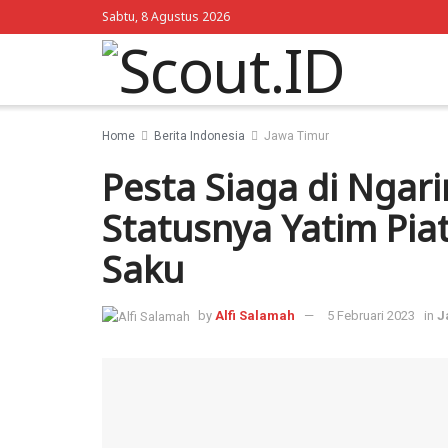
Sabtu, 8 Agustus 2026
Home
Berita Indonesia
Jawa Timur
Pesta Siaga di Ngar
Statusnya Yatim Pi
Saku
by
Alfi Salamah
5 Februari 2023
in
J