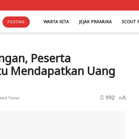
WARTA KITA
JEJAK PRAMUKA
SCOUT 
POSTING
ingan, Peserta
atu Mendapatkan Uang
992
A
awa Timur
A