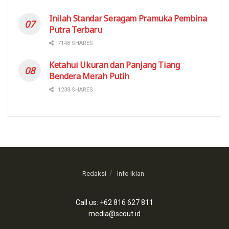
Inilah Standar Seragam Pramuka Pembina
Putra Terbaru
7148 SHARES
Ketahui Ukuran dan Panjang Tiang
Bendera Merah Putih
1238 SHARES
Redaksi
Info Iklan
Call us: +62 816 627 811
media@scout.id