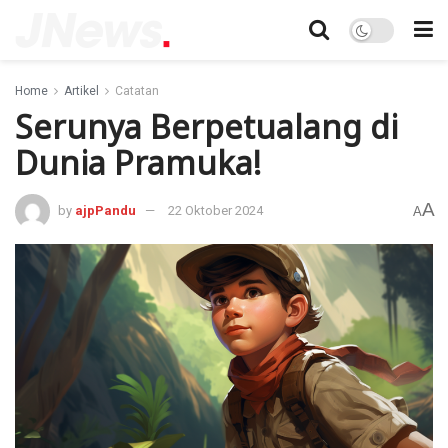
Home
Artikel
Catatan
Serunya Berpetualang di
Dunia Pramuka!
A
by
ajpPandu
22 Oktober 2024
A