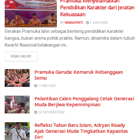
Pramuka: Menyelamatkan
Pendidikan Karakter dari Jeratan
Kekuasaan
BY
YAMADIPATI
1 JUNI 2025
Gerakan Pramuka lahir sebagai benteng pendidikan karakter
bangsa, bukan arena politik praktis. Namun, dinamika dalam tubuh
Kwartir Nasional belakangan ini...
READ MORE
Pramuka Garuda: Kemaruk Kebanggaan
Semu
17 MEI 2025
Pelantikan Calon Penggalang Cetak Generasi
Muda Berjiwa Kepemimpinan
22 OKTOBER 2024
Refleksi Tahun Baru Islam, Adryan Risady
Ajak Generasi Muda Tingkatkan Kapasitas
Diri