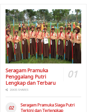
Seragam Pramuka
Penggalang Putri
Lengkap dan Terbaru
20435 SHARES
Seragam Pramuka Siaga Putri
Terkini dan Terlengkap