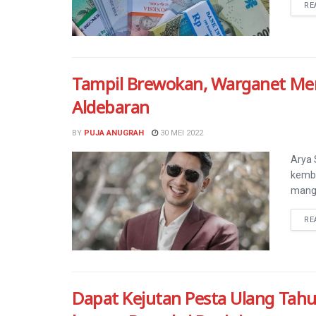
RE
Tampil Brewokan, Warganet M
Aldebaran
BY
PUJA ANUGRAH
30 MEI 2022
Arya 
kemba
mangl
RE
Dapat Kejutan Pesta Ulang Tahun