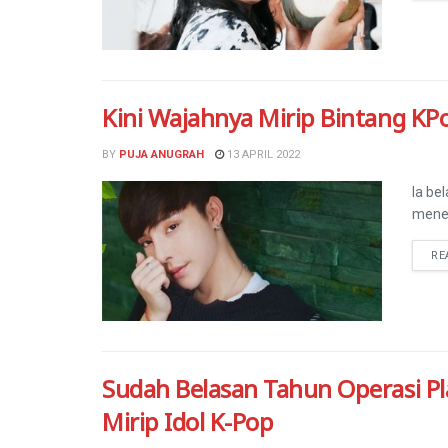
Kini Wajahnya Mirip Bintang KP
BY
PUJA ANUGRAH
13 APRIL 2022
Ia be
menem
RE
Sudah Belasan Tahun Operasi Pla
Mirip Idol K-Pop