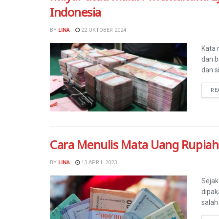
Indonesia
BY
LINA
22 OKTOBER 2024
Kata 
dan b
dan s
RE
Cara Menulis Mata Uang Rupiah
BY
LINA
13 APRIL 2023
Sejak
dipak
salah