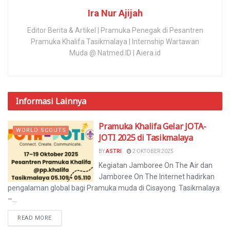
Ira Nur Ajijah
Editor Berita & Artikel | Pramuka Penegak di Pesantren
Pramuka Khalifa Tasikmalaya | Internship Wartawan
Muda @ Natmed.ID | Aiera.id
Informasi
Lainnya
Pramuka Khalifa Gelar JOTA-
WORLD SCOUTS
JOTI 2025 di Tasikmalaya
BY
ASTRI
2 OKTOBER 2025
Kegiatan Jamboree On The Air dan
Jamboree On The Internet hadirkan
pengalaman global bagi Pramuka muda di Cisayong. Tasikmalaya
–...
READ MORE