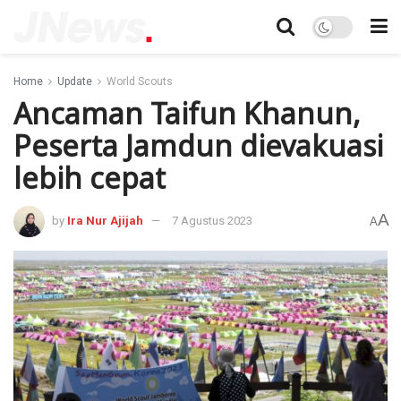
Home
Update
World Scouts
Ancaman Taifun Khanun,
Peserta Jamdun dievakuasi
lebih cepat
A
by
Ira Nur Ajijah
7 Agustus 2023
A