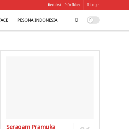
Redaksi
Info Iklan
Login
FACE
PESONA INDONESIA
Seragam Pramuka