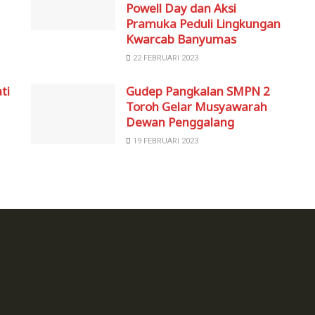
Powell Day dan Aksi
Pramuka Peduli Lingkungan
Kwarcab Banyumas
22 FEBRUARI 2023
ti
Gudep Pangkalan SMPN 2
Toroh Gelar Musyawarah
Dewan Penggalang
19 FEBRUARI 2023