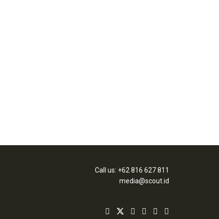
Call us: +62 816 627 811
media@scout.id