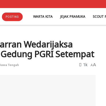
WARTA KITA
JEJAK PRAMUKA
SCOUT 
POSTING
warran Wedarijaksa
i Gedung PGRI Setempat
1k
A
Jawa Tengah
A