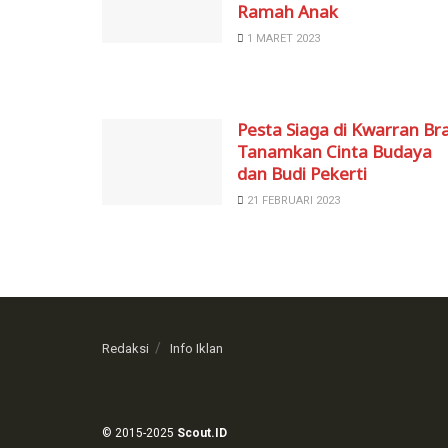
Ramah Anak
1 MARET 2023
Pesta Siaga di Kwarran Bra
Tanamkan Cinta Budaya
dan Budi Pekerti
21 FEBRUARI 2023
Redaksi
Info Iklan
© 2015-2025
Scout.ID