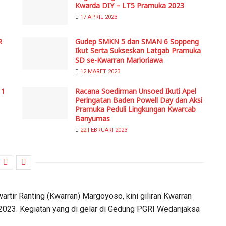
Kwarda DIY – LT5 Pramuka 2023
17 APRIL 2023
R
Gudep SMKN 5 dan SMAN 6 Soppeng
Ikut Serta Sukseskan Latgab Pramuka
SD se-Kwarran Marioriawa
12 MARET 2023
 1
Racana Soedirman Unsoed Ikuti Apel
Peringatan Baden Powell Day dan Aksi
Pramuka Peduli Lingkungan Kwarcab
Banyumas
22 FEBRUARI 2023
tir Ranting (Kwarran) Margoyoso, kini giliran Kwarran
2023. Kegiatan yang di gelar di Gedung PGRI Wedarijaksa