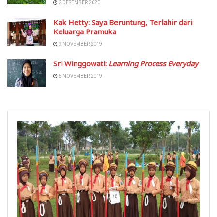
2 DESEMBER 2020
Kak Hetty: Saya Beruntung, Terlahir dari
Keluarga Pramuka
9 NOVEMBER 2019
Sri Winggowati:
Learning Process Everyday
5 NOVEMBER 2019