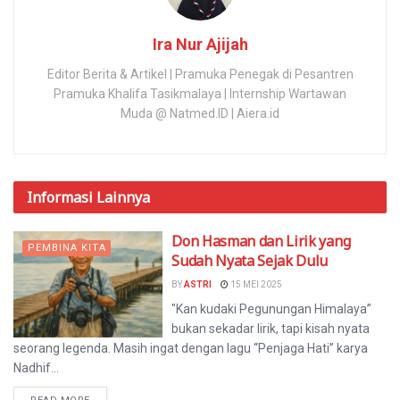
Ira Nur Ajijah
Editor Berita & Artikel | Pramuka Penegak di Pesantren
Pramuka Khalifa Tasikmalaya | Internship Wartawan
Muda @ Natmed.ID | Aiera.id
Informasi
Lainnya
Don Hasman dan Lirik yang
PEMBINA KITA
Sudah Nyata Sejak Dulu
BY
ASTRI
15 MEI 2025
"Kan kudaki Pegunungan Himalaya”
bukan sekadar lirik, tapi kisah nyata
seorang legenda. Masih ingat dengan lagu “Penjaga Hati” karya
Nadhif...