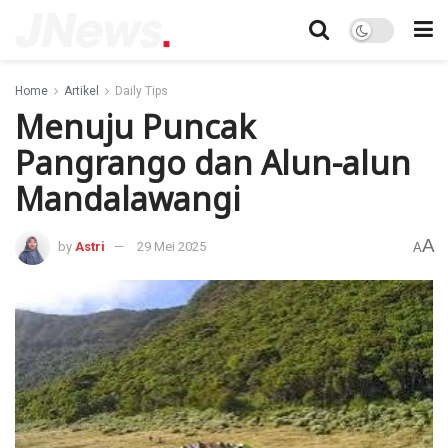
Home
Artikel
Daily Tips
Menuju Puncak
Pangrango dan Alun-alun
Mandalawangi
A
by
Astri
29 Mei 2025
A