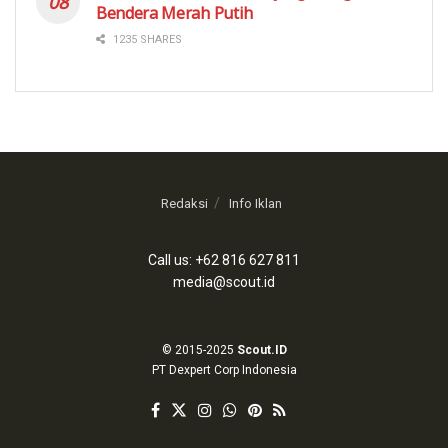
Bendera Merah Putih
1235 SHARES
Redaksi
Info Iklan
Call us: +62 816 627 811
media@scout.id
© 2015-2025
Scout.ID
PT Dexpert Corp Indonesia