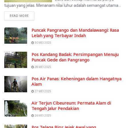
tujuan yang jelas. Menanam nilai luhur adalah semangat utama...
READ MORE
Puncak Pangrango dan Mandalawangi: Rasa
Lelah yang Terbayar Indah
30 MEI 2025
Pos Kandang Badak: Persimpangan Menuju
Puncak Gede dan Pangrango
28 MEI 2025
Pos Air Panas: Keheningan dalam Hangatnya
Alam
27 MEI 2025
Air Terjun Cibeureum: Permata Alam di
Tengah Jalur Pendakian
26 MEI 2025
Pos Telaga Biru: Jejak Awal yang