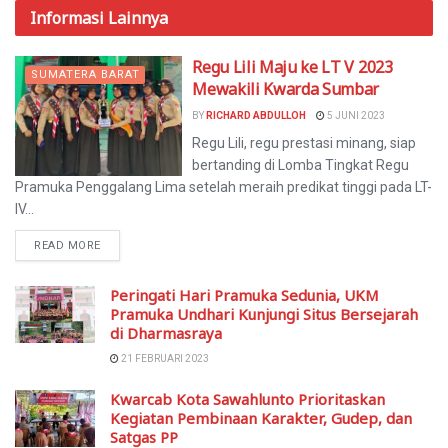
Informasi
Lainnya
Regu Lili Maju ke LT V 2023
SUMATERA BARAT
Mewakili Kwarda Sumbar
BY
RICHARD ABDULLOH
5 JUNI 2023
Regu Lili, regu prestasi minang, siap
bertanding di Lomba Tingkat Regu
Pramuka Penggalang Lima setelah meraih predikat tinggi pada LT-
IV...
READ MORE
Peringati Hari Pramuka Sedunia, UKM
Pramuka Undhari Kunjungi Situs Bersejarah
di Dharmasraya
21 FEBRUARI 2023
Kwarcab Kota Sawahlunto Prioritaskan
Kegiatan Pembinaan Karakter, Gudep, dan
Satgas PP