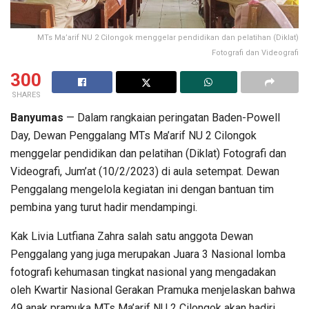
MTs Ma’arif NU 2 Cilongok menggelar pendidikan dan pelatihan (Diklat)
Fotografi dan Videografi
300
SHARES
Banyumas
— Dalam rangkaian peringatan Baden-Powell
Day, Dewan Penggalang MTs Ma’arif NU 2 Cilongok
menggelar pendidikan dan pelatihan (Diklat) Fotografi dan
Videografi, Jum’at (10/2/2023) di aula setempat. Dewan
Penggalang mengelola kegiatan ini dengan bantuan tim
pembina yang turut hadir mendampingi.
Kak Livia Lutfiana Zahra salah satu anggota Dewan
Penggalang yang juga merupakan Juara 3 Nasional lomba
fotografi kehumasan tingkat nasional yang mengadakan
oleh Kwartir Nasional Gerakan Pramuka menjelaskan bahwa
49 anak pramuka MTs Ma’arif NU 2 Cilongok akan hadiri