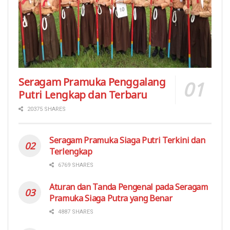
Seragam Pramuka Penggalang
Putri Lengkap dan Terbaru
20375 SHARES
Seragam Pramuka Siaga Putri Terkini dan
Terlengkap
6769 SHARES
Aturan dan Tanda Pengenal pada Seragam
Pramuka Siaga Putra yang Benar
4887 SHARES