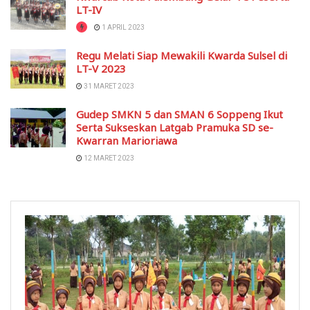
LT-IV
1 APRIL 2023
Regu Melati Siap Mewakili Kwarda Sulsel di
LT-V 2023
31 MARET 2023
Gudep SMKN 5 dan SMAN 6 Soppeng Ikut
Serta Sukseskan Latgab Pramuka SD se-
Kwarran Marioriawa
12 MARET 2023