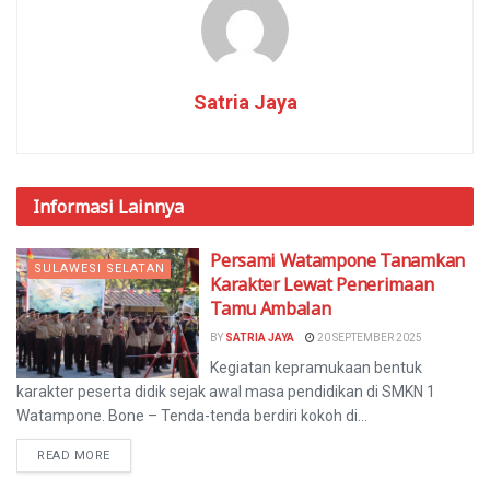
Satria Jaya
Informasi
Lainnya
Persami Watampone Tanamkan
SULAWESI SELATAN
Karakter Lewat Penerimaan
Tamu Ambalan
BY
SATRIA JAYA
20 SEPTEMBER 2025
Kegiatan kepramukaan bentuk
karakter peserta didik sejak awal masa pendidikan di SMKN 1
Watampone. Bone – Tenda-tenda berdiri kokoh di...
READ MORE