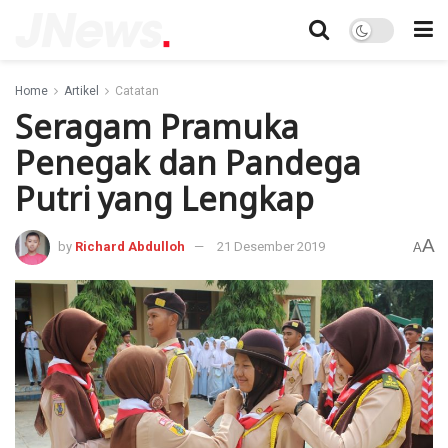
Home
Artikel
Catatan
Seragam Pramuka
Penegak dan Pandega
Putri yang Lengkap
A
by
Richard Abdulloh
21 Desember 2019
A