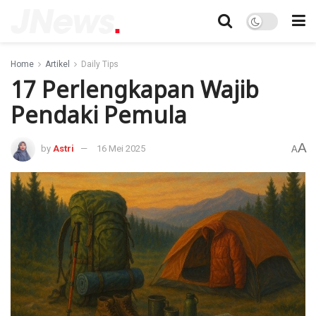
Home
Artikel
Daily Tips
17 Perlengkapan Wajib
Pendaki Pemula
A
by
Astri
16 Mei 2025
A