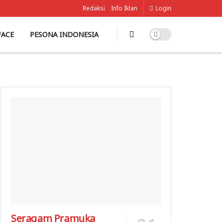
Redaksi
Info Iklan
Login
FACE
PESONA INDONESIA
Seragam Pramuka