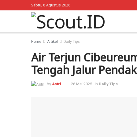
Sabtu, 8 Agustus 2026
Home
Artikel
Daily Tips
Air Terjun Cibeureu
Tengah Jalur Pendak
by
Astri
26 Mei 2025
in
Daily Tips