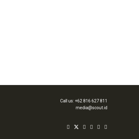
Call us: +62 816 627 811
media@scout.id