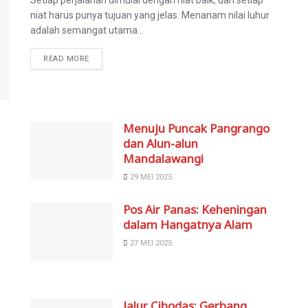
Setiap perjalanan dimulai dengan niat baik, dan setiap
niat harus punya tujuan yang jelas. Menanam nilai luhur
adalah semangat utama...
READ MORE
Menuju Puncak Pangrango
dan Alun-alun
Mandalawangi
29 MEI 2025
Pos Air Panas: Keheningan
dalam Hangatnya Alam
27 MEI 2025
Jalur Cibodas: Gerbang