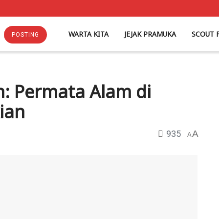
WARTA KITA
JEJAK PRAMUKA
SCOUT 
POSTING
m: Permata Alam di
ian
935
A
A