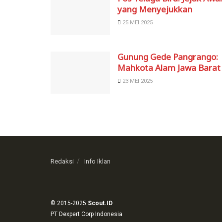
yang Menyejukkan
25 MEI 2025
Gunung Gede Pangrango:
Mahkota Alam Jawa Barat
23 MEI 2025
Redaksi
Info Iklan
© 2015-2025
Scout.ID
PT Dexpert Corp Indonesia