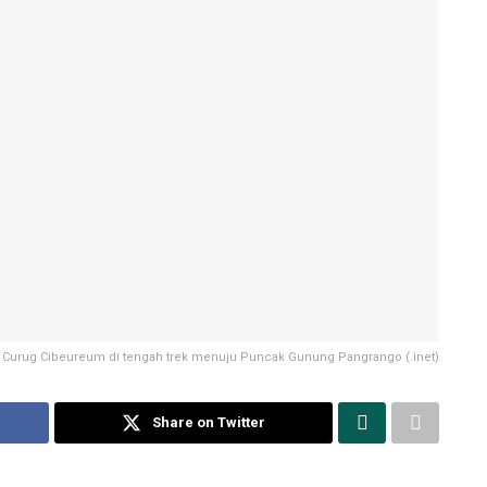
Curug Cibeureum di tengah trek menuju Puncak Gunung Pangrango (.inet)
Share on Twitter