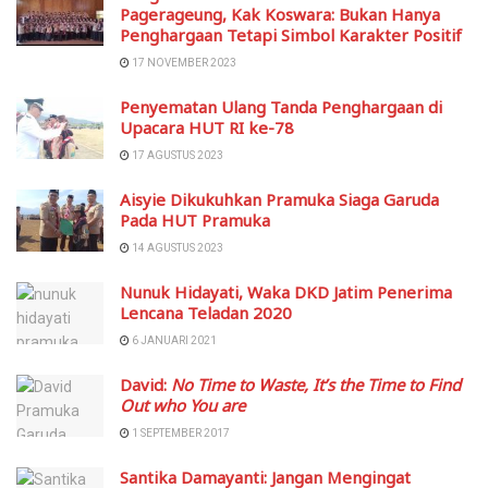
Pagerageung, Kak Koswara: Bukan Hanya
Penghargaan Tetapi Simbol Karakter Positif
17 NOVEMBER 2023
Penyematan Ulang Tanda Penghargaan di
Upacara HUT RI ke-78
17 AGUSTUS 2023
Aisyie Dikukuhkan Pramuka Siaga Garuda
Pada HUT Pramuka
14 AGUSTUS 2023
Nunuk Hidayati, Waka DKD Jatim Penerima
Lencana Teladan 2020
6 JANUARI 2021
David:
No Time to Waste, It’s the Time to Find
Out who You are
1 SEPTEMBER 2017
Santika Damayanti: Jangan Mengingat