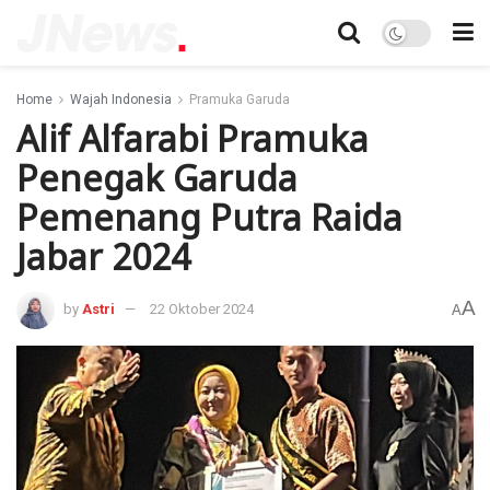
Home
Wajah Indonesia
Pramuka Garuda
Alif Alfarabi Pramuka
Penegak Garuda
Pemenang Putra Raida
Jabar 2024
A
by
Astri
22 Oktober 2024
A