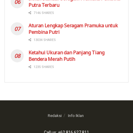
Putra Terbaru
7146 SHARES
Aturan Lengkap Seragam Pramuka untuk
Pembina Putri
13034 SHARES
Ketahui Ukuran dan Panjang Tiang
Bendera Merah Putih
1235 SHARES
Redaksi
Info Iklan
Call us: +62 816 627 811