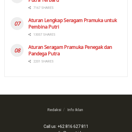
7167 SHARES
Aturan Lengkap Seragam Pramuka untuk
Pembina Putri
13057 SHARES
Aturan Seragam Pramuka Penegak dan
Pandega Putra
2201 SHARES
Redaksi
Info Iklan
Call us: +62 816 627 811