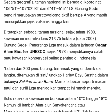
Secara geografis, taman nasional ini berada di koordinat
106°51’–107°02′ BT dan 6°41’–6°51′ LS. Gunung Gede
sendiri merupakan stratovolcano aktif bertipe A yang masih
menunjukkan jejak vulkanik hingga kini.
Ditetapkan sebagai taman nasional sejak tahun 1980,
kawasan ini memiliki luas 21.975 hektare (data 2003).
Gunung Gede–Pangrango juga masuk dalam jaringan
Cagar
Alam Biosfer UNESCO
sejak 1978, menjadikannya salah
satu kawasan konservasi paling penting di Indonesia.
“Lebih dari 200 jenis burung, termasuk yang endemik dan
langka, ditemukan di sini,” ungkap Harley Bayu Sastha dalam
bukunya
Sekilas Jawa Barat
. Mamalia besar seperti macan
tutul dan surili juga menjadikan tempat ini rumah mereka.
Suhu rata-rata kawasan ini berkisar antara 10°C hingga 18°C.
Namun, di lembah Alun-alun Suryakencana atau
Mandalawangi, suhu bisa turun di bawah 5°C. Tak heran,