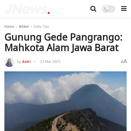
Home
Artikel
Daily Tips
Gunung Gede Pangrango:
Mahkota Alam Jawa Barat
A
by
Astri
23 Mei 2025
A