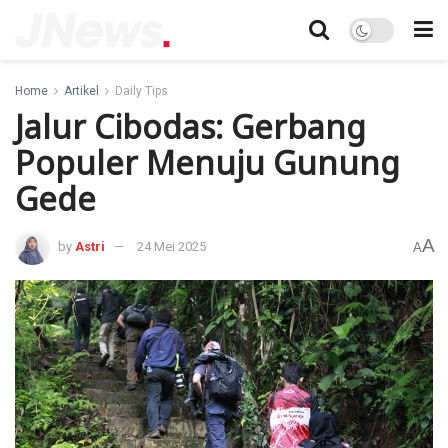
Home
Artikel
Daily Tips
Jalur Cibodas: Gerbang
Populer Menuju Gunung
Gede
A
by
Astri
24 Mei 2025
A