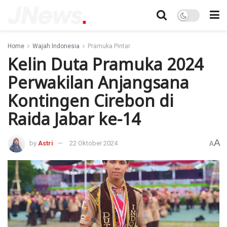
Home
Wajah Indonesia
Pramuka Pintar
Kelin Duta Pramuka 2024
Perwakilan Anjangsana
Kontingen Cirebon di
Raida Jabar ke-14
A
by
Astri
22 Oktober 2024
A