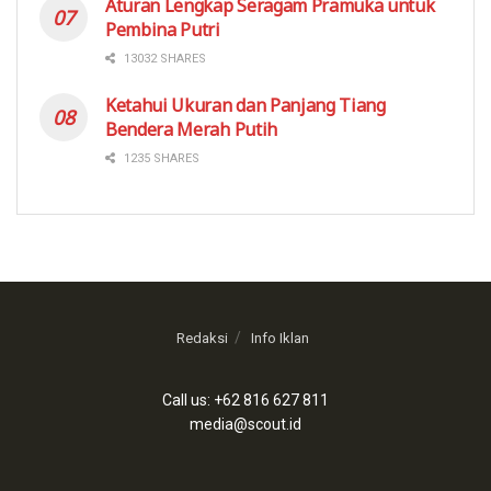
Aturan Lengkap Seragam Pramuka untuk
Pembina Putri
13032 SHARES
Ketahui Ukuran dan Panjang Tiang
Bendera Merah Putih
1235 SHARES
Redaksi
Info Iklan
Call us: +62 816 627 811
media@scout.id