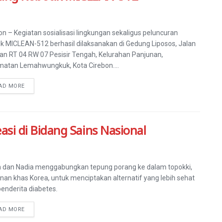
on – Kegiatan sosialisasi lingkungan sekaligus peluncuran
ik MICLEAN-512 berhasil dilaksanakan di Gedung Liposos, Jalan
an RT 04 RW 07 Pesisir Tengah, Kelurahan Panjunan,
atan Lemahwungkuk, Kota Cirebon....
AD MORE
easi di Bidang Sains Nasional
h dan Nadia menggabungkan tepung porang ke dalam topokki,
an khas Korea, untuk menciptakan alternatif yang lebih sehat
penderita diabetes.
AD MORE