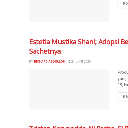
RE
Estetia Mustika Shani; Adopsi 
Sachetnya
BY
RICHARD ABDULLOH
24 JUNI 2020
Produ
yang 
19, h
RE