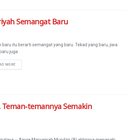
jriyah Semangat Baru
 baru itu berarti semangat yang baru. Tekad yang baru, jiwa
baru juga
AD MORE
u, Teman-temannya Semakin
malaya -- Aisyie Maryamah Mundzir (8) akhirnya menapaki