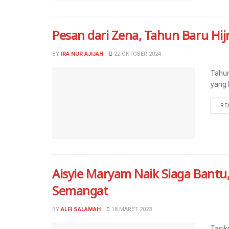
Pesan dari Zena, Tahun Baru Hi
BY
IRA NUR AJIJAH
22 OKTOBER 2024
Tahun
yang 
RE
Aisyie Maryam Naik Siaga Bant
Semangat
BY
ALFI SALAMAH
18 MARET 2023
Tasik