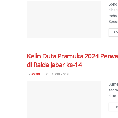
Bone 
diber
radio
Specia
RE
Kelin Duta Pramuka 2024 Perwa
di Raida Jabar ke-14
BY
ASTRI
22 OKTOBER 2024
Sumed
seora
duta.
RE