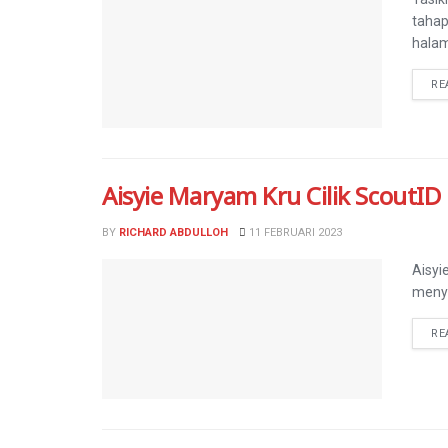
tahap
halam
RE
Aisyie Maryam Kru Cilik ScoutID
BY
RICHARD ABDULLOH
11 FEBRUARI 2023
Aisyi
menye
RE