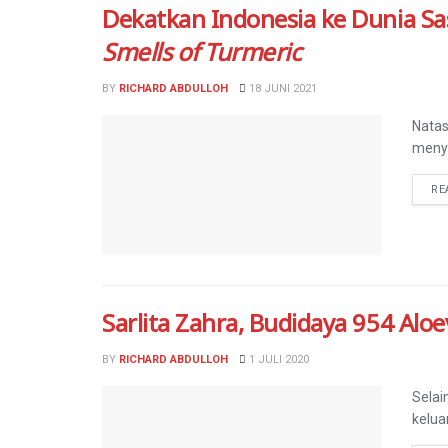
Dekatkan Indonesia ke Dunia Sas
Smells of Turmeric
BY
RICHARD ABDULLOH
18 JUNI 2021
Nata
menyu
RE
Sarlita Zahra, Budidaya 954 Al
BY
RICHARD ABDULLOH
1 JULI 2020
Selai
kelua