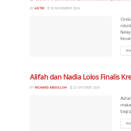
BY
ASTRI
20 NOVEMBER 2024
Cireb
robot
Nelay
Kecam
RE
Alifah dan Nadia Lolos Finalis Kr
BY
RICHARD ABDULLOH
22 OKTOBER 2024
Alifa
makan
bagi 
RE