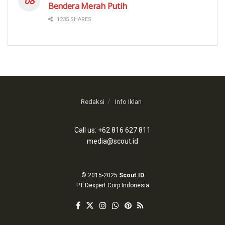
Bendera Merah Putih
1235 SHARES
Redaksi
Info Iklan
Call us: +62 816 627 811
media@scout.id
© 2015-2025
Scout.ID
PT Dexpert Corp Indonesia