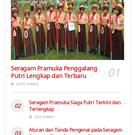
Seragam Pramuka Penggalang
Putri Lengkap dan Terbaru
20375 SHARES
Seragam Pramuka Siaga Putri Terkini dan
Terlengkap
6769 SHARES
Aturan dan Tanda Pengenal pada Seragam