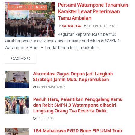
Persami Watampone Tanamkan
SULAWESI SELATAN
Karakter Lewat Penerimaan
Tamu Ambalan
BY
SATRIA JAYA
20 SEPTEMBER 2025
Kegiatan kepramukaan bentuk
karakter peserta didik sejak awal masa pendidikan di SMKN 1
Watampone. Bone – Tenda-tenda berdiri kokoh di...
READ MORE
Akreditasi Gugus Depan Jadi Langkah
Strategis Jamin Mutu Kepramukaan
15 SEPTEMBER 2025
Penuh Haru, Pelantikan Penggalang Ramu
dan Rakit SMPN 3 Watampone dihadiri
Langsung Orang Tua Peserta Didik
30 JULI 2025
184 Mahasiswa PGSD Bone FIP UNM Ikuti