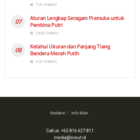
7147 SHARES
Aturan Lengkap Seragam Pramuka untuk
Pembina Putri
13035 SHARES
Ketahui Ukuran dan Panjang Tiang
Bendera Merah Putih
1237 SHARES
Redaksi
Info Iklan
Call us: +62 816 627 811
media@scout.id