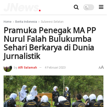
Home
Berita Indonesia
Sulawesi Selatan
Pramuka Penegak MA PP
Nurul Falah Bulukumba
Sehari Berkarya di Dunia
Jurnalistik
A
by
Alfi Salamah
4 Februari 2023
A