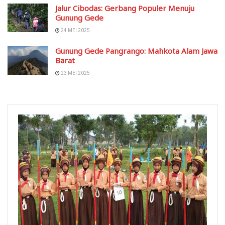
Jalur Cibodas: Gerbang Populer Menuju
Gunung Gede
24 MEI 2025
Gunung Gede Pangrango: Mahkota Alam Jawa
Barat
23 MEI 2025