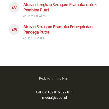
Aturan Lengkap Seragam Pramuka untuk
Pembina Putri
13059 SHARES
Aturan Seragam Pramuka Penegak dan
Pandega Putra
2204 SHARES
Redaksi
Info Iklan
Call us: +62 816 627 811
media@scout.id