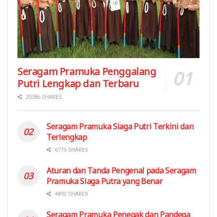
Seragam Pramuka Penggalang
Putri Lengkap dan Terbaru
20386 SHARES
Seragam Pramuka Siaga Putri Terkini dan
Terlengkap
6775 SHARES
Aturan dan Tanda Pengenal pada Seragam
Pramuka Siaga Putra yang Benar
4892 SHARES
Seragam Pramuka Penegak dan Pandega