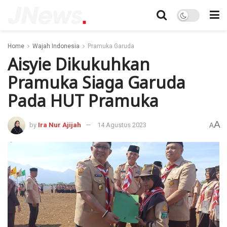
Home
Wajah Indonesia
Pramuka Garuda
Aisyie Dikukuhkan
Pramuka Siaga Garuda
Pada HUT Pramuka
A
by
Ira Nur Ajijah
14 Agustus 2023
A