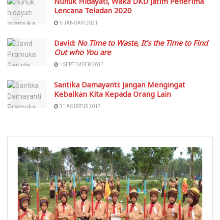
Nunuk Hidayati, Waka DKD Jatim Penerima
Lencana Teladan 2020
6 JANUARI 2021
David:
No Time to Waste, It’s the Time to Find
Out who You are
1 SEPTEMBER 2017
Santika Damayanti: Jangan Mengingat
Kebaikan Kita Kepada Orang Lain
31 AGUSTUS 2017