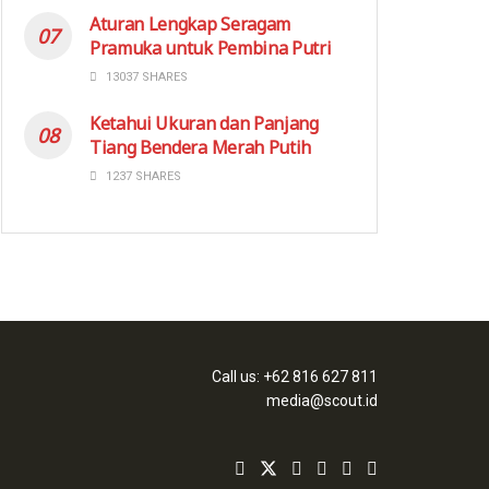
Aturan Lengkap Seragam
Pramuka untuk Pembina Putri
13037 SHARES
Ketahui Ukuran dan Panjang
Tiang Bendera Merah Putih
1237 SHARES
Call us: +62 816 627 811
media@scout.id