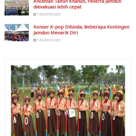
Ancaman Taifun Khanun, Peserta Jamdun
dievakuasi lebih cepat
7 AGUSTUS 2023
Konser K-pop Ditunda, Beberapa Kontingen
Jamdun Menarik Diri
7 AGUSTUS 2023