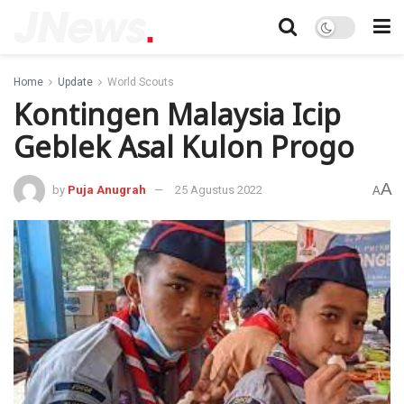
Home
Update
World Scouts
Kontingen Malaysia Icip
Geblek Asal Kulon Progo
A
by
Puja Anugrah
25 Agustus 2022
A