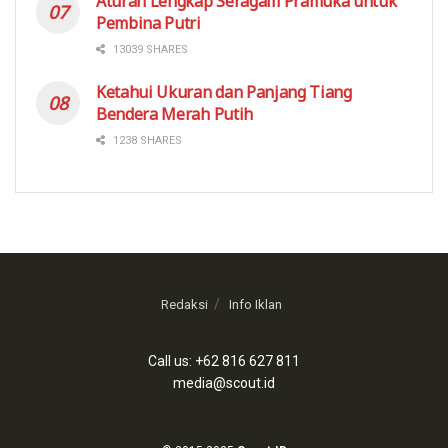
Aturan Lengkap Seragam Pramuka untuk
Pembina Putri
13039 SHARES
Ketahui Ukuran dan Panjang Tiang
Bendera Merah Putih
1238 SHARES
Redaksi
Info Iklan
Call us: +62 816 627 811
media@scout.id