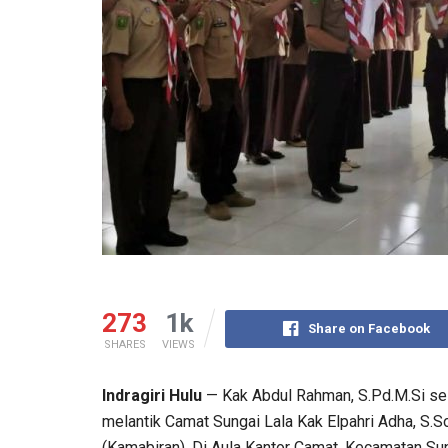
273
1k
Share on Facebook
SHARES
VIEWS
Indragiri Hulu
— Kak Abdul Rahman, S.Pd.M.Si sel
melantik Camat Sungai Lala Kak Elpahri Adha, S
(Kamabiran). Di Aula Kantor Camat, Kecamatan Sun