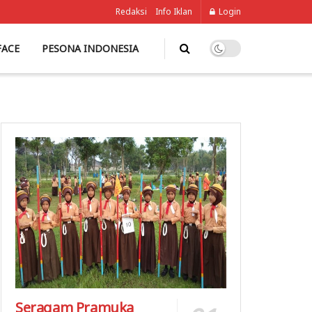
Redaksi
Info Iklan
Login
FACE
PESONA INDONESIA
Seragam Pramuka