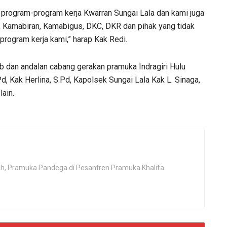
program-program kerja Kwarran Sungai Lala dan kami juga
, Kamabiran, Kamabigus, DKC, DKR dan pihak yang tidak
rogram kerja kami,” harap Kak Redi.
b dan andalan cabang gerakan pramuka Indragiri Hulu
, Kak Herlina, S.Pd, Kapolsek Sungai Lala Kak L. Sinaga,
ain.
rah, Pramuka Pandega di Pesantren Pramuka Khalifa