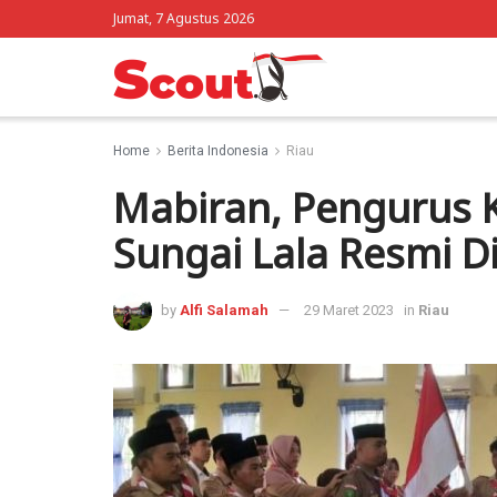
Jumat, 7 Agustus 2026
Home
Berita Indonesia
Riau
Mabiran, Pengurus 
Sungai Lala Resmi Di
by
Alfi Salamah
29 Maret 2023
in
Riau