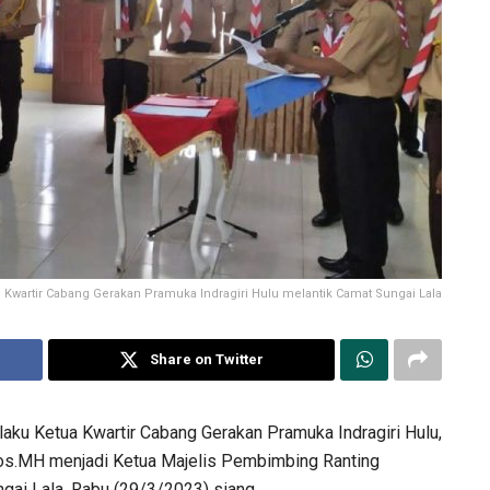
Kwartir Cabang Gerakan Pramuka Indragiri Hulu melantik Camat Sungai Lala
Share on Twitter
aku Ketua Kwartir Cabang Gerakan Pramuka Indragiri Hulu,
.Sos.MH menjadi Ketua Majelis Pembimbing Ranting
gai Lala, Rabu (29/3/2023) siang.