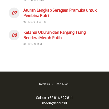
Aturan Lengkap Seragam Pramuka untuk
Pembina Putri
13039 SHARES
Ketahui Ukuran dan Panjang Tiang
Bendera Merah Putih
1237 SHARES
Redaksi
Info Iklan
Call us: +62 816 627 811
media@scout.id