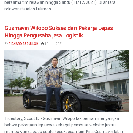
bersama tim relawan hingga Sabtu (11/12/2021). Di antara
relawan itu ialah Lukman...
Gusmavin Wilopo Sukses dari Pekerja Lepas
Hingga Pengusaha Jasa Logistik
BY
RICHARD ABDULLOH
10 JULI 2021
Truestory, Scout.ID - Gusmavin Wilopo tak pernah menyangka
bahwa pekerjaan lepasnya sebagai pembuat website justru
membawanya pada suatu kesuksesan lain. Kini, Gusmavin lebih