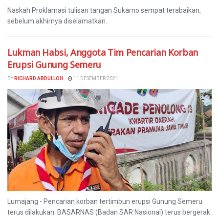
Naskah Proklamasi tulisan tangan Sukarno sempat terabaikan,
sebelum akhirnya diselamatkan.
Lukman Habsi, Anggota Tim Pencarian Korban
Erupsi Gunung Semeru
BY
RICHARD ABDULLOH
11 DESEMBER 2021
Lumajang - Pencarian korban tertimbun erupsi Gunung Semeru
terus dilakukan. BASARNAS (Badan SAR Nasional) terus bergerak