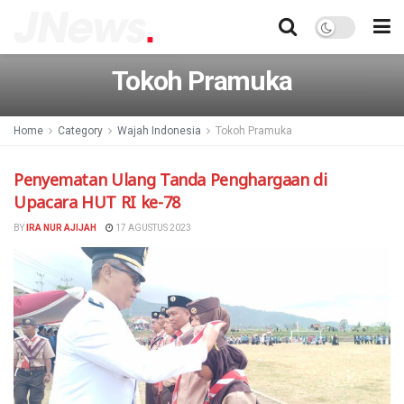
Tokoh Pramuka
Home
Category
Wajah Indonesia
Tokoh Pramuka
Penyematan Ulang Tanda Penghargaan di
Upacara HUT RI ke-78
BY
IRA NUR AJIJAH
17 AGUSTUS 2023