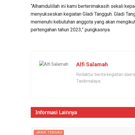
“Alhamdulillah ini kami berterimakasih sekali kep
menyukseskan kegiatan Gladi Tangguh. Gladi Tang
memenuhi kebutuhan anggota yang akan mengikuti
pertengahan tahun 2023,” pungkasnya.
Alfi Salamah
Redaktur berita kegiatan dae
Tasikmalaya.
Informasi
Lainnya
JAWA TENGAH