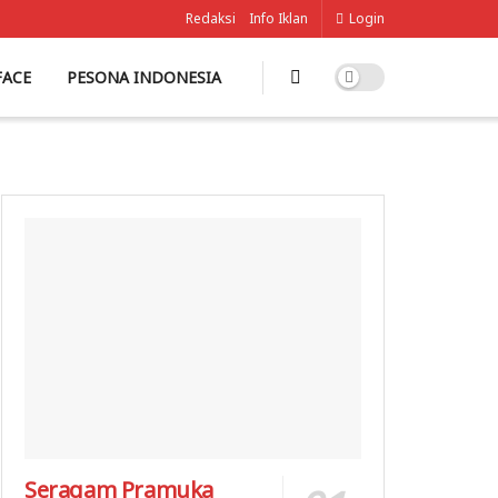
Redaksi
Info Iklan
Login
FACE
PESONA INDONESIA
Seragam Pramuka