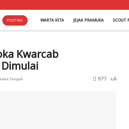
WARTA KITA
JEJAK PRAMUKA
SCOUT 
POSTING
oka Kwarcab
 Dimulai
977
A
Jawa Tengah
A