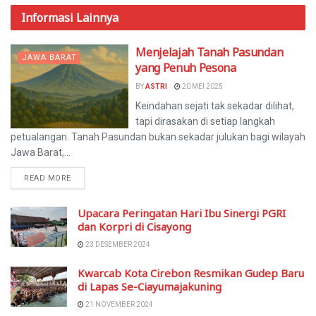
Informasi
Lainnya
Menjelajah Tanah Pasundan
JAWA BARAT
yang Penuh Pesona
BY
ASTRI
20 MEI 2025
Keindahan sejati tak sekadar dilihat,
tapi dirasakan di setiap langkah
petualangan. Tanah Pasundan bukan sekadar julukan bagi wilayah
Jawa Barat,...
READ MORE
Upacara Peringatan Hari Ibu Sinergi PGRI
dan Korpri di Cisayong
23 DESEMBER 2024
Kwarcab Kota Cirebon Resmikan Gudep Baru
di Lapas Se-Ciayumajakuning
21 NOVEMBER 2024