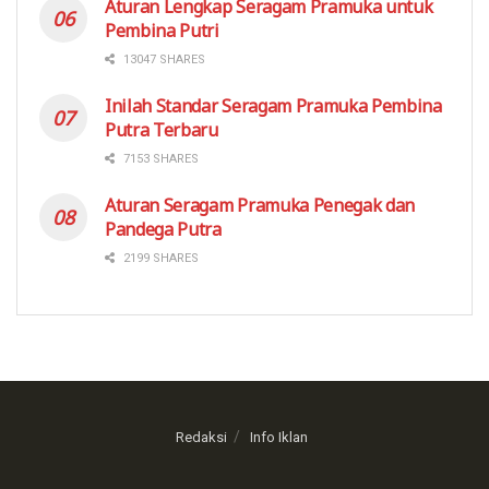
Aturan Lengkap Seragam Pramuka untuk
Pembina Putri
13047 SHARES
Inilah Standar Seragam Pramuka Pembina
Putra Terbaru
7153 SHARES
Aturan Seragam Pramuka Penegak dan
Pandega Putra
2199 SHARES
Redaksi
Info Iklan