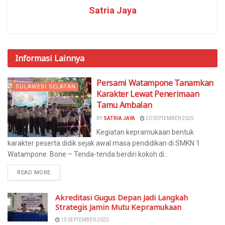
Satria Jaya
Informasi
Lainnya
Persami Watampone Tanamkan
SULAWESI SELATAN
Karakter Lewat Penerimaan
Tamu Ambalan
BY
SATRIA JAYA
20 SEPTEMBER 2025
Kegiatan kepramukaan bentuk
karakter peserta didik sejak awal masa pendidikan di SMKN 1
Watampone. Bone – Tenda-tenda berdiri kokoh di...
READ MORE
Akreditasi Gugus Depan Jadi Langkah
Strategis Jamin Mutu Kepramukaan
15 SEPTEMBER 2025