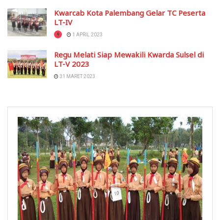
Kwarcab Kota Palembang Gelar TC Peserta
LT-IV
1 APRIL 2023
Regu Melati Siap Mewakili Kwarda Sulsel di
LT-V 2023
31 MARET 2023