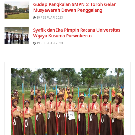
Gudep Pangkalan SMPN 2 Toroh Gelar
Musyawarah Dewan Penggalang
19 FEBRUARI 2023
Syafik dan Ika Pimpin Racana Universitas
Wijaya Kusuma Purwokerto
19 FEBRUARI 2023