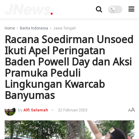
Home
Berita Indonesia
Jawa Tengah
Racana Soedirman Unsoed
Ikuti Apel Peringatan
Baden Powell Day dan Aksi
Pramuka Peduli
Lingkungan Kwarcab
Banyumas
A
by
Alfi Salamah
22 Februari 2023
A