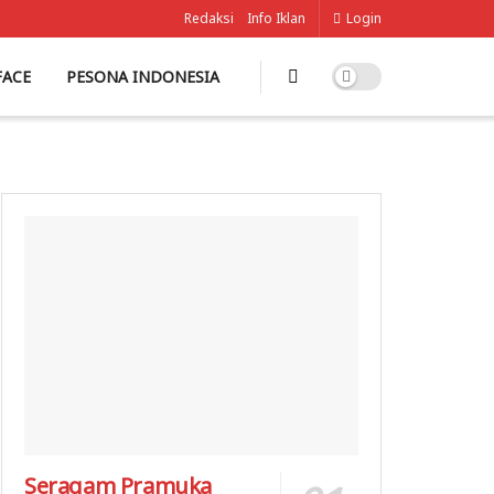
Redaksi
Info Iklan
Login
FACE
PESONA INDONESIA
Seragam Pramuka