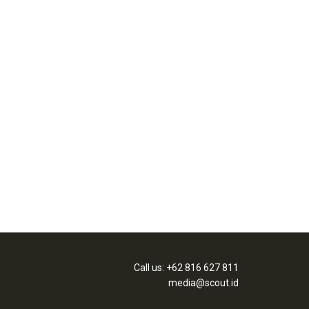
Call us: +62 816 627 811
media@scout.id