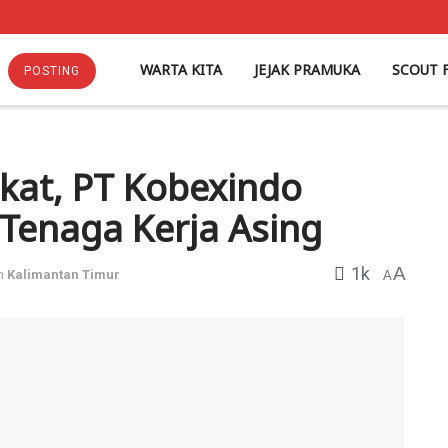
WARTA KITA
JEJAK PRAMUKA
SCOUT 
POSTING
kat, PT Kobexindo
 Tenaga Kerja Asing
1k
A
n
Kalimantan Timur
A