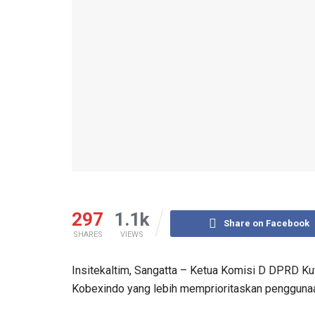
297
1.1k
Share on Facebook
SHARES
VIEWS
Insitekaltim, Sangatta – Ketua Komisi D DPRD K
Kobexindo yang lebih memprioritaskan penggunaan