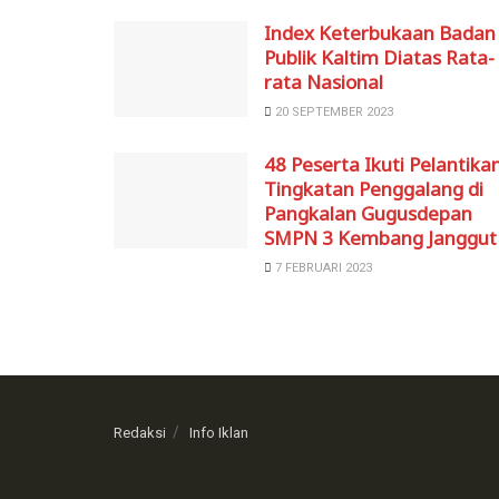
Index Keterbukaan Badan
Publik Kaltim Diatas Rata-
rata Nasional
20 SEPTEMBER 2023
48 Peserta Ikuti Pelantika
Tingkatan Penggalang di
Pangkalan Gugusdepan
SMPN 3 Kembang Janggut
7 FEBRUARI 2023
Redaksi
Info Iklan