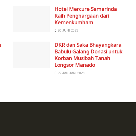
Hotel Mercure Samarinda
Raih Penghargaan dari
Kemenkumham
20 JUNI 2023
n
DKR dan Saka Bhayangkara
Babulu Galang Donasi untuk
Korban Musibah Tanah
Longsor Manado
29 JANUARI 2023