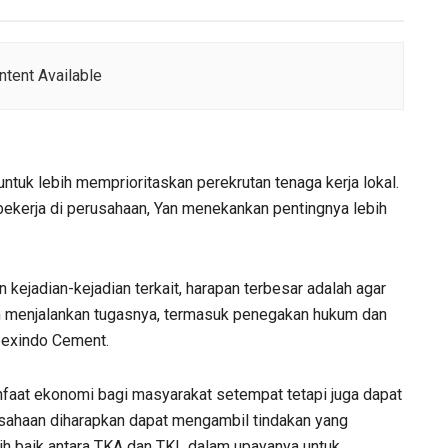
tent Available
untuk lebih memprioritaskan perekrutan tenaga kerja lokal.
bekerja di perusahaan, Yan menekankan pentingnya lebih
kejadian-kejadian terkait, harapan terbesar adalah agar
m menjalankan tugasnya, termasuk penegakan hukum dan
bexindo Cement.
faat ekonomi bagi masyarakat setempat tetapi juga dapat
sahaan diharapkan dapat mengambil tindakan yang
h baik antara TKA dan TKL dalam upayanya untuk