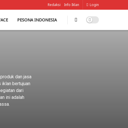
Redaksi
Info Iklan
Login
FACE
PESONA INDONESIA
 produk dan jasa
iklan bertujuan
egiatan dari
an ini adalah
assa.