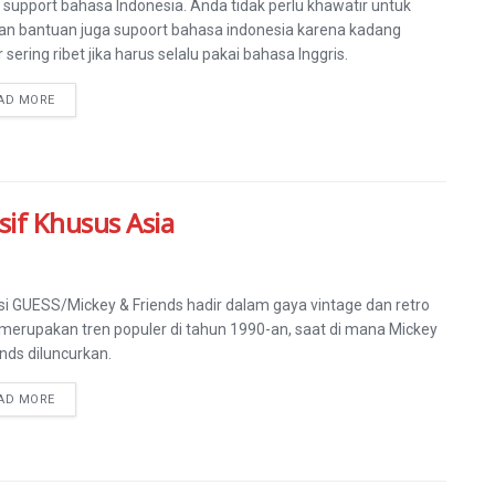
 support bahasa Indonesia. Anda tidak perlu khawatir untuk
an bantuan juga supoort bahasa indonesia karena kadang
 sering ribet jika harus selalu pakai bahasa Inggris.
AD MORE
sif Khusus Asia
si GUESS/Mickey & Friends hadir dalam gaya vintage dan retro
merupakan tren populer di tahun 1990-an, saat di mana Mickey
ends diluncurkan.
AD MORE