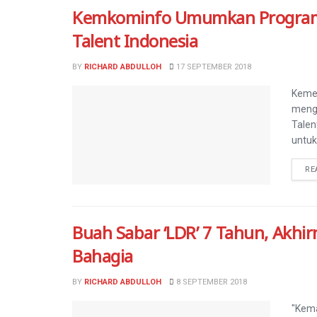
Kemkominfo Umumkan Program Be
Talent Indonesia
BY
RICHARD ABDULLOH
17 SEPTEMBER 2018
Kemen
mengu
Talen
untu
RE
Buah Sabar ‘LDR’ 7 Tahun, Akhi
Bahagia
BY
RICHARD ABDULLOH
8 SEPTEMBER 2018
"Kema