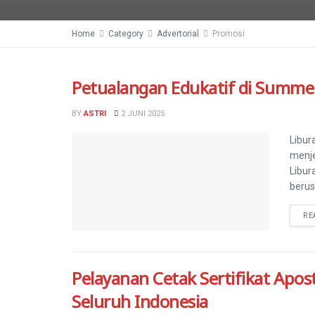
Home
Category
Advertorial
Promosi
Petualangan Edukatif di Sum
BY
ASTRI
2 JUNI 2025
Libur
menje
Libur
berusi
RE
Pelayanan Cetak Sertifikat Apost
Seluruh Indonesia