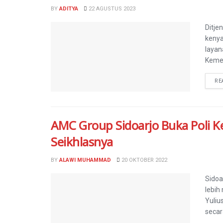
BY
ADITYA
22 AGUSTUS 2023
Ditje
kenya
layan
Kemen
RE
AMC Group Sidoarjo Buka Poli K
Seikhlasnya
BY
ALAWI MUHAMMAD
20 OKTOBER 2022
Sidoa
lebih
Yuliu
secara