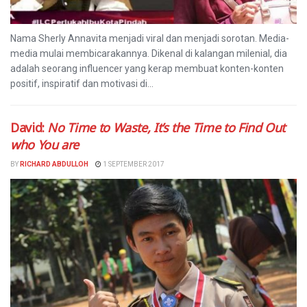
Nama Sherly Annavita menjadi viral dan menjadi sorotan. Media-
media mulai membicarakannya. Dikenal di kalangan milenial, dia
adalah seorang influencer yang kerap membuat konten-konten
positif, inspiratif dan motivasi di...
David:
No Time to Waste, It’s the Time to Find Out
who You are
BY
RICHARD ABDULLOH
1 SEPTEMBER 2017