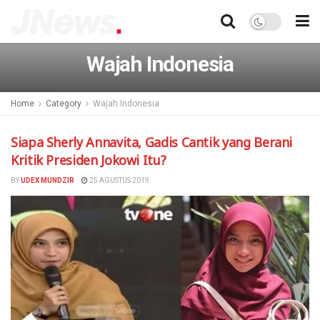
Wajah Indonesia
Home
Category
Wajah Indonesia
Siapa Sherly Annavita, Gadis Cantik yang Berani
Kritik Presiden Jokowi Itu?
BY
UDEX MUNDZIR
25 AGUSTUS 2019