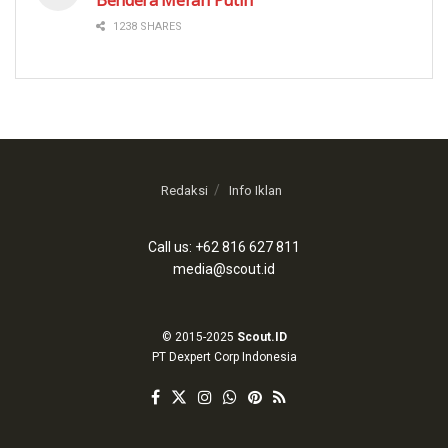
1238 SHARES
Redaksi
Info Iklan
Call us: +62 816 627 811
media@scout.id
© 2015-2025
Scout.ID
PT Dexpert Corp Indonesia