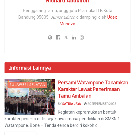
Richard Abdulloh
Penggalang ramu, angggota Pramuka ITB Kota
Bandung 05005.
Junior Editor
, didampingi oleh
Udex
Mundzir
Informasi
Lainnya
Persami Watampone Tanamkan
SULAWESI SELATAN
Karakter Lewat Penerimaan
Tamu Ambalan
BY
SATRIA JAYA
20 SEPTEMBER 2025
Kegiatan kepramukaan bentuk
karakter peserta didik sejak awal masa pendidikan di SMKN 1
Watampone. Bone – Tenda-tenda berdiri kokoh di...