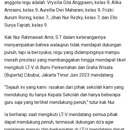
anggota regu adalah: Vrysilia Gita Anggraeni, kelas 9; Alika
Amraeni, kelas 9; Aurellia Dwi Maharani, kelas 9; Frizki
Aurum Roring, kelas 7; Jihan Nur Rezky, kelas 7; dan Ello
Surya Fajriah, kelas 9.
Kak Nur Rahmawati Amir, S.T dalam keterangannya
menyampaikan bahwa walaupun tidak mendapat dukungan
punuh, tapi ia bersyukur, regu yang didampinginya mampu
meraih prestasi yang membanggakan hingga mendapat tiket
mengikuti LT-V di Bumi Perkemahan dan Graha Wisata
(Buperta) Cibubur, Jakarta Timur Juni 2023 mendatang.
“Sejauh ini yang kami rasakan dari pihak sekolah kami yang
mendukung itu hanya Kepala Sekolah dan hanya beberapa
guru saja yang terlihat mendukung penuh,” tutur kak Nur.
Ia berharap saat mengikuti LT-V mendatang semua pihak
dapat mendukung penuh, termasuk dukungan do’a agar
perjalanan menuju dan berkegiatan di LT-V mendatang dapat