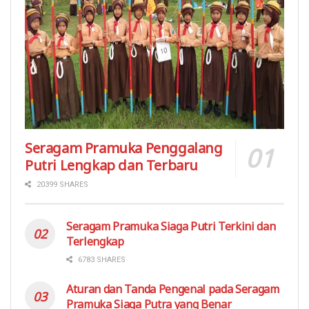
Seragam Pramuka Penggalang
Putri Lengkap dan Terbaru
20399 SHARES
Seragam Pramuka Siaga Putri Terkini dan
Terlengkap
6783 SHARES
Aturan dan Tanda Pengenal pada Seragam
Pramuka Siaga Putra yang Benar