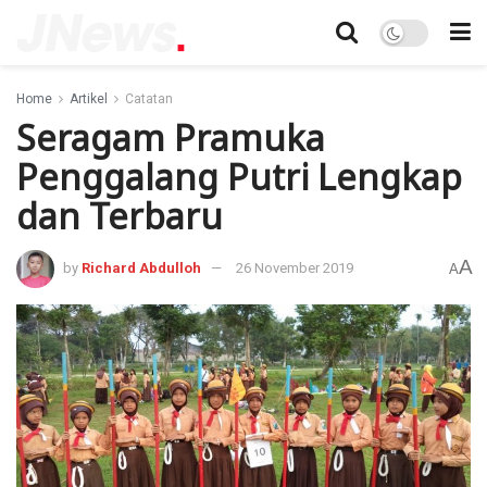
Home
Artikel
Catatan
Seragam Pramuka
Penggalang Putri Lengkap
dan Terbaru
A
by
Richard Abdulloh
26 November 2019
A