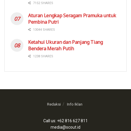
7152 SHARES
Aturan Lengkap Seragam Pramuka untuk
Pembina Putri
13044 SHARES
Ketahui Ukuran dan Panjang Tiang
Bendera Merah Putih
1238 SHARES
Redaksi
Info Iklan
Call us: +62 816 627 811
media@scout.id