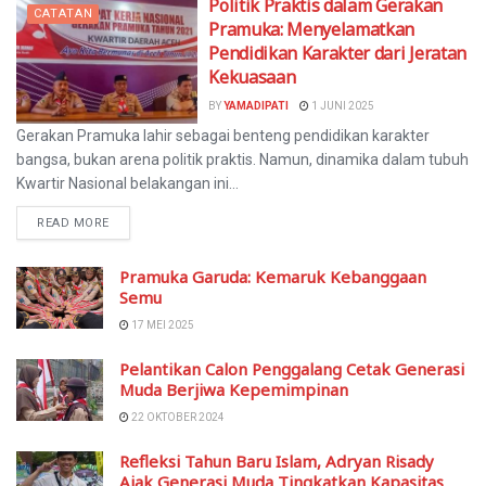
Politik Praktis dalam Gerakan
CATATAN
Pramuka: Menyelamatkan
Pendidikan Karakter dari Jeratan
Kekuasaan
BY
YAMADIPATI
1 JUNI 2025
Gerakan Pramuka lahir sebagai benteng pendidikan karakter
bangsa, bukan arena politik praktis. Namun, dinamika dalam tubuh
Kwartir Nasional belakangan ini...
READ MORE
Pramuka Garuda: Kemaruk Kebanggaan
Semu
17 MEI 2025
Pelantikan Calon Penggalang Cetak Generasi
Muda Berjiwa Kepemimpinan
22 OKTOBER 2024
Refleksi Tahun Baru Islam, Adryan Risady
Ajak Generasi Muda Tingkatkan Kapasitas